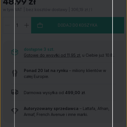
48,99 zł
w tym VAT | bez kosztów dostawy | 306,19 zł / l
DODAJ DO KOSZYKA
dostępne 3
szt.
Gotowe do wysyłki od 11,95 zł
, u Ciebie już 10.8..
Ponad 20 lat na rynku
– miliony klientów w
całej Europie.
Darmowa wysyłka od
499,00 zł
.
Autoryzowany sprzedawca
– Lattafa, Afnan,
Armaf, French Avenue i inne marki.