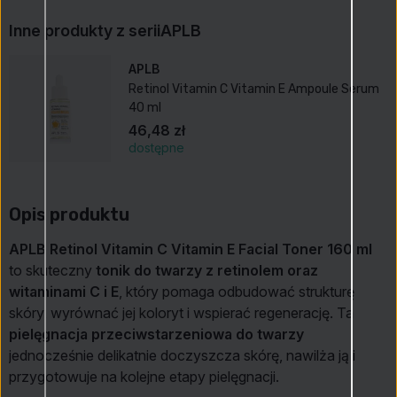
Inne produkty z serii
APLB
APLB
Retinol Vitamin C Vitamin E Ampoule Serum
40 ml
46,48 zł
dostępne
Opis produktu
APLB Retinol Vitamin C Vitamin E Facial Toner 160 ml
to skuteczny
tonik do twarzy z retinolem oraz
witaminami C i E
, który pomaga odbudować strukturę
skóry, wyrównać jej koloryt i wspierać regenerację. Ta
pielęgnacja przeciwstarzeniowa do twarzy
jednocześnie delikatnie doczyszcza skórę, nawilża ją i
przygotowuje na kolejne etapy pielęgnacji.