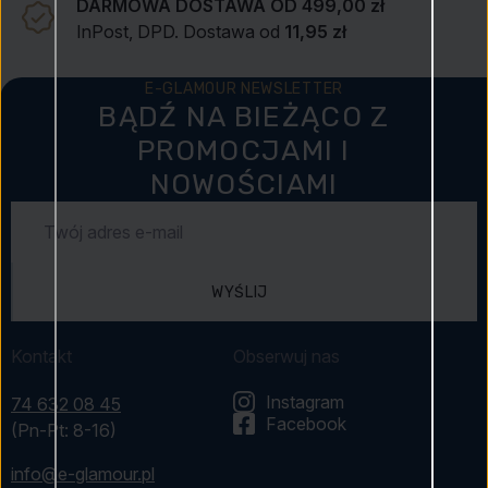
DARMOWA DOSTAWA OD 499,00 zł
InPost, DPD. Dostawa od
11,95 zł
E-GLAMOUR NEWSLETTER
BĄDŹ NA BIEŻĄCO Z
PROMOCJAMI I
NOWOŚCIAMI
WYŚLIJ
Kontakt
Obserwuj nas
Instagram
74 632 08 45
Facebook
(Pn-Pt: 8-16)
info@e-glamour.pl