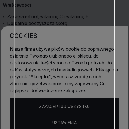
Właściwości
Zawiera retinol, witaminę C i witaminę E
Delikatnie doczyszcza skórę
Wspiera odnowę skóry
COOKIES
Nawilża i odświeża
Lekka, wodnista konsystencja
Nasza firma używa
plików cookie
do poprawnego
Czytaj więcej
Kluczowe korzyści
działania Twojego ulubionego e-sklepu, do
dostosowania treści stron do Twoich potrzeb, do
Pomaga zmniejszyć widoczność drobnych linii i
celów statystycznych i marketingowych. Klikając na
Właściwości
zmarszczek
przycisk "Akceptuj", wyrażasz zgodę na ich
Wyrównuje koloryt skóry
zbieranie i przetwarzanie, a my zapewnimy Ci
Poprawia teksturę skóry
najlepsze doświadczenie zakupowe.
APLB
Pozostawia skórę świeżą i gładką
Przygotowuje skórę na serum i krem
ZAAKCEPTUJ WSZYSTKO
Opinie
Sposób użycia
USTAWIENIA
Aplikuj na oczyszczoną skórę