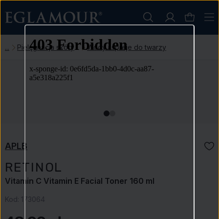
Pielęgnacja skóry
Wody i spreje do twarzy
APLB
RETINOL
Vitamin C Vitamin E Facial Toner 160 ml
Kod:
173064