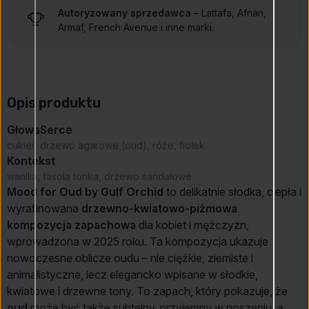
Autoryzowany sprzedawca
– Lattafa, Afnan,
Armaf, French Avenue i inne marki.
Opis produktu
Głowa
Serce
cukier
drzewo agarowe (oud), róże, fiołek
Kontekst
wanilia, fasola tonka, drzewo sandałowe
Mood for Oud by Gulf Orchid
to delikatnie słodka, ciepła i
wyrafinowana
drzewno-kwiatowo-piżmowa
kompozycja zapachowa
dla kobiet i mężczyzn,
wprowadzona w 2025 roku. Ta kompozycja ukazuje
nowoczesne oblicze oudu – nie ciężkie, ziemiste i
animalistyczne, lecz elegancko wpisane w słodkie,
kwiatowe i drzewne tony. To zapach, który pokazuje, że
oud
może być także subtelny, przyjemny w noszeniu, a