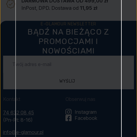
DARMOWA DOSTAWA OD 499,00 zł
InPost, DPD. Dostawa od
11,95 zł
E-GLAMOUR NEWSLETTER
BĄDŹ NA BIEŻĄCO Z
PROMOCJAMI I
NOWOŚCIAMI
WYŚLIJ
Kontakt
Obserwuj nas
Instagram
74 632 08 45
Facebook
(Pn-Pt: 8-16)
info@e-glamour.pl