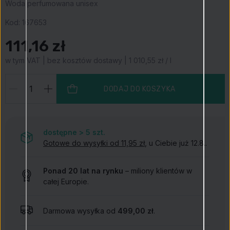
Woda perfumowana unisex
Kod:
167653
111,16 zł
w tym VAT | bez kosztów dostawy | 1 010,55 zł / l
DODAJ DO KOSZYKA
dostępne > 5
szt.
Gotowe do wysyłki od 11,95 zł
, u Ciebie już 12.8..
Ponad 20 lat na rynku
– miliony klientów w
całej Europie.
Darmowa wysyłka od
499,00 zł
.