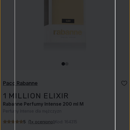
Paco Rabanne
1 MILLION ELIXIR
Rabanne Perfumy Intense 200 ml M
Perfumy Intense dla mężczyzn
5
(1× oceniono)
Kod:
164315