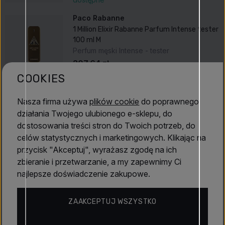
Paco Rabanne
1 Million Elixir Rabanne Parfum Intense tester
100 ml M
Perfum męski Intense - tester
307,64 zł
dostępne
COOKIES
Nasza firma używa
plików cookie
do poprawnego
Opis produktu
działania Twojego ulubionego e-sklepu, do
dostosowania treści stron do Twoich potrzeb, do
Głowa
Serce
celów statystycznych i marketingowych. Klikając na
jabłko, Davana
róża damasceńska, wończa, cedr
przycisk "Akceptuj", wyrażasz zgodę na ich
Kontekst
zbieranie i przetwarzanie, a my zapewnimy Ci
wanilia z Madagaskaru, fasola tonka, paczula
1 Million Elixir
marki Rabanne to intensywna
drzewno-
najlepsze doświadczenie zakupowe.
aromatyczna
kompozycja zapachowa
dla mężczyzn,
wprowadzona na rynek w 2022 roku. Ten nowy zapach
ZAAKCEPTUJ WSZYSTKO
oferuje bogatą i zmysłową kompozycję, łączącą akordy
owocowe, kwiatowe i drzewne, tworząc perfumy pełne