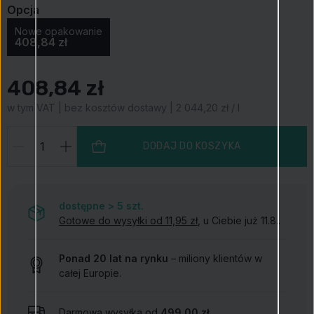
Opcja
Nowe opakowanie
408,84 zł
408,84 zł
w tym VAT | bez kosztów dostawy | 2 044,20 zł / l
DODAJ DO KOSZYKA
dostępne > 5
szt.
Gotowe do wysyłki od 11,95 zł
, u Ciebie już 11.8..
Ponad 20 lat na rynku
– miliony klientów w
całej Europie.
Darmowa wysyłka od
499,00 zł
.