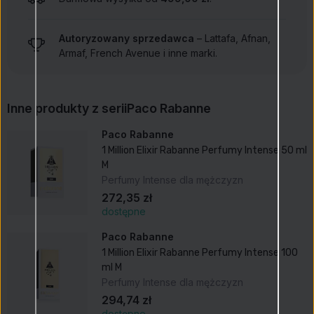
Autoryzowany sprzedawca
– Lattafa, Afnan,
Armaf, French Avenue i inne marki.
Inne produkty z serii
Paco Rabanne
Paco Rabanne
1 Million Elixir Rabanne Perfumy Intense 50 ml
M
Perfumy Intense dla mężczyzn
272,35 zł
dostępne
Paco Rabanne
1 Million Elixir Rabanne Perfumy Intense 100
ml M
Perfumy Intense dla mężczyzn
294,74 zł
dostępne