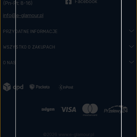
Facebook
(Pn-Pt: 8-16)
info@e-glamour.pl
PRZYDATNE INFORMACJE
Regulamin konkursu
WSZYSTKO O ZAKUPACH
Słownik zapachów
Dostawa i płatność
O NAS
Wymowa zapachów i znaków
Jak zapłacić
Kontakt
Historia zapachów
Zwroty
Marki
Blog
Reklamacja towaru
Jak zbieramy opinie o produktach
Polityka prywatności
Regulamin sklepu
Certyfikowany sklep
©2026 www.e-glamour.pl