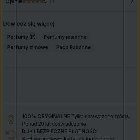
Opinie
5
(1)
Dowiedz się więcej
Perfumy (P)
Perfumy jesienne
Perfumy zimowe
Paco Rabanne
100% ORYGINALNE
Tylko sprawdzone źródła.
Ponad 20 lat doświadczenia
BLIK I BEZPIECZNE PŁATNOŚCI
Szybkie przelewy, karty i płatności online