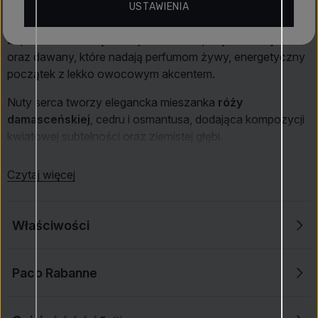
USTAWIENIA
głębi oraz wyrafinowania.
Zapach otwiera się świeżym i słodkim połączeniem
jabłka
oraz dawany, które nadają perfumom żywy, energetyczny
początek z lekko owocowym akcentem.
Nuty serca tworzy elegancka mieszanka
róży
damasceńskiej
, cedru i osmantusa, dodająca kompozycji
kwiatowej subtelności oraz ziemistej głębi.
Baza zapachu jest ciepła i zmysłowa, zbudowana z
Czytaj więcej
wanilii
, fasoli tonka i paczuli. Te składniki zapewniają
trwałe, przyciągające zakończenie, które pozostawia na
skórze bogate i męskie wrażenie.
Właściwości
1 Million Elixir
to doskonały wybór dla mężczyzn, którzy
chcą emanować pewnością siebie, elegancją i intensywną
Paco Rabanne
atrakcyjnością. Te
perfumy
sprawdzą się idealnie na
wieczór lub wyjątkowe okazje, gdy chcesz pozostawić
niezapomniane wrażenie.