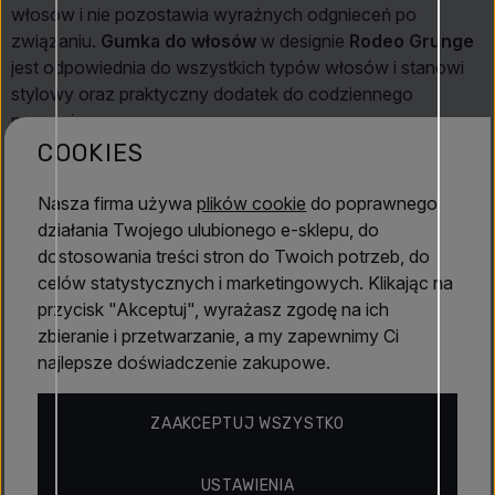
włosów i nie pozostawia wyraźnych odgnieceń po
związaniu.
Gumka do włosów
w designie
Rodeo Grunge
jest odpowiednia do wszystkich typów włosów i stanowi
stylowy oraz praktyczny dodatek do codziennego
noszenia.
COOKIES
Właściwości
Nasza firma używa
plików cookie
do poprawnego
Gumka do włosów
w designie
Rodeo Grunge
.
działania Twojego ulubionego e-sklepu, do
Opakowanie zawiera 4 sztuki.
dostosowania treści stron do Twoich potrzeb, do
Elastyczny materiał dla wygodnego noszenia.
Czytaj więcej
celów statystycznych i marketingowych. Klikając na
Pomaga ograniczyć ciągnięcie i łamanie włosów.
przycisk "Akceptuj", wyrażasz zgodę na ich
Odpowiednia do wszystkich typów włosów.
zbieranie i przetwarzanie, a my zapewnimy Ci
Właściwości
Kluczowe korzyści
najlepsze doświadczenie zakupowe.
Pewnie utrzymuje fryzurę przez cały dzień.
Invisibobble
ZAAKCEPTUJ WSZYSTKO
Nie pozostawia wyraźnych odgnieceń na włosach.
Delikatna dla włosów podczas codziennego używania.
Odpowiednia do różnych rodzajów fryzur.
USTAWIENIA
Opinie