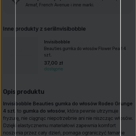
Armaf, French Avenue i inne marki.
Inne produkty z serii
Invisibobble
Invisibobble
Beauties gumka do włosów Flower Pearl 4
szt.
37,00 zł
dostępne
Opis produktu
Invisibobble Beauties gumka do włosów Rodeo Grunge
4 szt.
to
gumka do włosów
, która pewnie utrzymuje
fryzurę, nie ciągnąc niepotrzebnie ani nie niszcząc włosów.
Dzięki elastycznemu materiałowi zapewnia komfort
noszenia przez cały dzień, pomaga ograniczyć łamanie