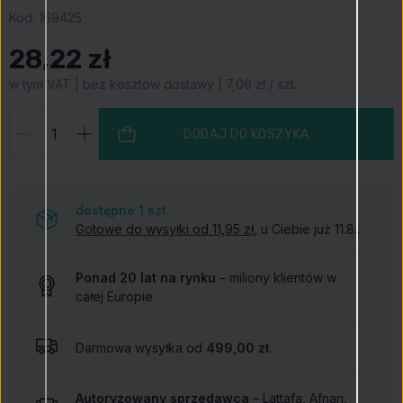
Kod:
169425
28,22 zł
w tym VAT | bez kosztów dostawy | 7,06 zł / szt.
DODAJ DO KOSZYKA
dostępne 1
szt.
Gotowe do wysyłki od 11,95 zł
, u Ciebie już 11.8..
Ponad 20 lat na rynku
– miliony klientów w
całej Europie.
Darmowa wysyłka od
499,00 zł
.
Autoryzowany sprzedawca
– Lattafa, Afnan,