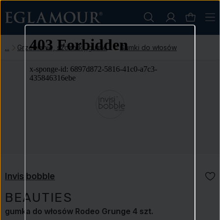
Grzebienie, szczotki, gumki
Gumki do włosów
Invisibobble
BEAUTIES
gumka do włosów Rodeo Grunge 4 szt.