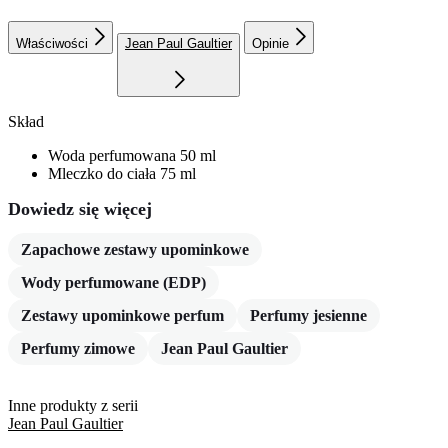
bogatego zapachu szyprowo-kwiatowego o nowoczesnym,
kobiecym charakterze. Perfumy doskonale sprawdzą się na wieczór
oraz na specjalne okazje, gdy chcesz pozostawić trwałe wrażenie.
Właściwości
Jean Paul Gaultier
Opinie
Skład
Woda perfumowana 50 ml
Mleczko do ciała 75 ml
Dowiedz się więcej
Zapachowe zestawy upominkowe
Wody perfumowane (EDP)
Zestawy upominkowe perfum
Perfumy jesienne
Perfumy zimowe
Jean Paul Gaultier
Inne produkty z serii
Jean Paul Gaultier