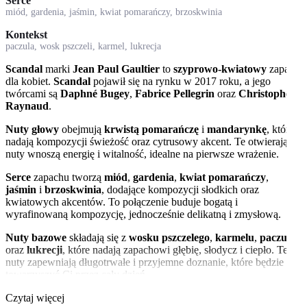
Serce
miód, gardenia, jaśmin, kwiat pomarańczy, brzoskwinia
Kontekst
paczula, wosk pszczeli, karmel, lukrecja
Scandal
marki
Jean Paul Gaultier
to
szyprowo-kwiatowy
zapach
dla kobiet.
Scandal
pojawił się na rynku w 2017 roku, a jego
twórcami są
Daphné Bugey
,
Fabrice Pellegrin
oraz
Christophe
Raynaud
.
Nuty głowy
obejmują
krwistą pomarańczę
i
mandarynkę
, które
nadają kompozycji świeżość oraz cytrusowy akcent. Te otwierające
nuty wnoszą energię i witalność, idealne na pierwsze wrażenie.
Serce
zapachu tworzą
miód
,
gardenia
,
kwiat pomarańczy
,
jaśmin
i
brzoskwinia
, dodające kompozycji słodkich oraz
kwiatowych akcentów. To połączenie buduje bogatą i
wyrafinowaną kompozycję, jednocześnie delikatną i zmysłową.
Nuty bazowe
składają się z
wosku pszczelego
,
karmelu
,
paczuli
oraz
lukrecji
, które nadają zapachowi głębię, słodycz i ciepło. Te
nuty zapewniają długotrwałe i przyjemne doznanie, które będzie
towarzyszyć Ci przez cały dzień.
Scandal
Czytaj więcej
to idealny wybór dla kobiet poszukujących wyrazistego i