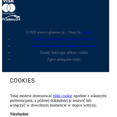
©2026 www.e-glamour.pl
|
Shop by
wpj.cz
Zasady przetwarzania danych osobowych
Zgoda na przetwarzanie danych osobowych
Zasady dotyczące plików cookie
Zgłoś nielegalne treści
COOKIES
Tutaj możesz dostosować
pliki cookie
zgodnie z własnymi
preferencjami, a później dokładniej je ustawić lub
wyłączyć w dowolnym momencie w stopce witryny.
Niezbędne