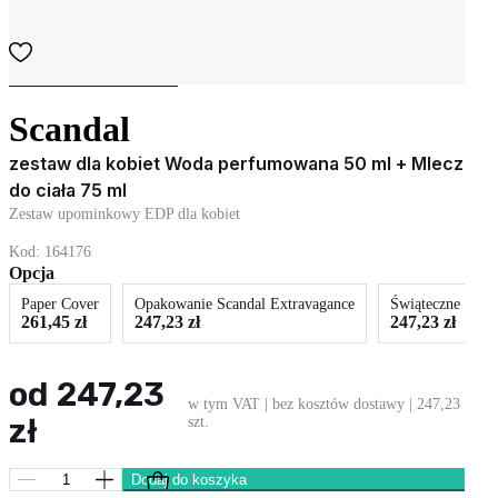
T
O
Jean Paul Gaultier
o
Scandal
R
zestaw dla kobiet Woda perfumowana 50 ml + Mleczko
P
do ciała 75 ml
Zestaw upominkowy EDP dla kobiet
Z
Kod:
164176
Opcja
Paper Cover
Opakowanie Scandal Extravagance
Świąteczne opak
261,45 zł
247,23 zł
247,23 zł
od 247,23
w tym VAT | bez kosztów dostawy | 247,23 zł /
zł
szt.
Dodaj do koszyka