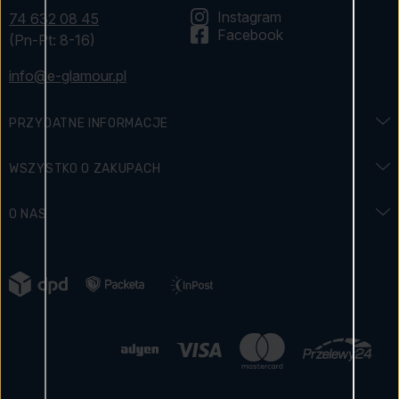
Instagram
74 632 08 45
Facebook
(Pn-Pt: 8-16)
info@e-glamour.pl
PRZYDATNE INFORMACJE
Regulamin konkursu
WSZYSTKO O ZAKUPACH
Słownik zapachów
Dostawa i płatność
O NAS
Wymowa zapachów i znaków
Jak zapłacić
Kontakt
Historia zapachów
Zwroty
Marki
Blog
Reklamacja towaru
Jak zbieramy opinie o produktach
Polityka prywatności
Regulamin sklepu
Certyfikowany sklep