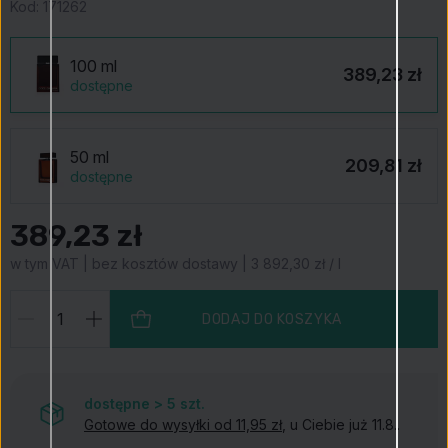
Kod:
171262
100 ml
389,23 zł
dostępne
50 ml
209,81 zł
dostępne
389,23 zł
w tym VAT | bez kosztów dostawy | 3 892,30 zł / l
DODAJ DO KOSZYKA
dostępne > 5
szt.
Gotowe do wysyłki od 11,95 zł
, u Ciebie już 11.8..