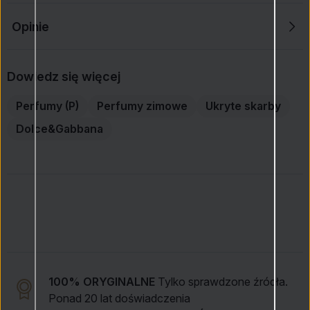
Opinie
Dowiedz się więcej
Perfumy (P)
Perfumy zimowe
Ukryte skarby
Dolce&Gabbana
100% ORYGINALNE
Tylko sprawdzone źródła.
Ponad 20 lat doświadczenia